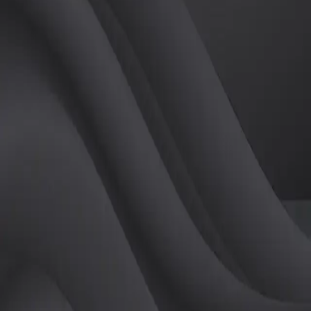
(
남
)
튜터
공유하기
활동지수
0
후기
0
개
피드
작성된 게시글이 없습니다.
정보
레슨 후기
레슨권 정보
판매중인 레슨권이 없습니다.
활동지점