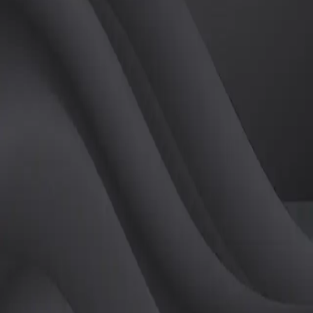
(
여
)
튜터
공유하기
활동지수
0
후기
0
개
피드
작성된 게시글이 없습니다.
정보
레슨 후기
레슨권 정보
판매중인 레슨권이 없습니다.
활동지점