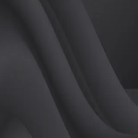
(
남
)
튜터
공유하기
활동지수
0
후기
0
개
피드
작성된 게시글이 없습니다.
정보
레슨 후기
레슨권 정보
판매중인 레슨권이 없습니다.
활동지점