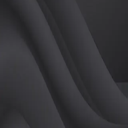
(
여
)
튜터
공유하기
활동지수
0
후기
0
개
피드
작성된 게시글이 없습니다.
정보
레슨 후기
레슨권 정보
판매중인 레슨권이 없습니다.
활동지점