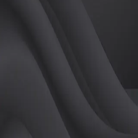
(
여
)
튜터
공유하기
활동지수
0
후기
0
개
피드
작성된 게시글이 없습니다.
정보
레슨 후기
레슨권 정보
판매중인 레슨권이 없습니다.
활동지점