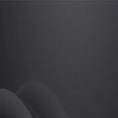
박혜린
프로
소개
패션디자이너입니다
골프
박혜린