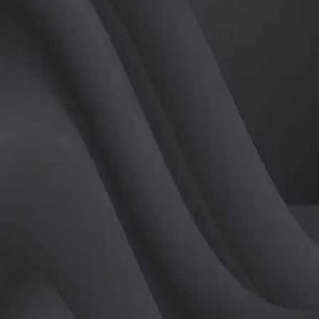
(
남
)
튜터
공유하기
활동지수
0
후기
0
개
피드
작성된 게시글이 없습니다.
정보
레슨 후기
레슨권 정보
판매중인 레슨권이 없습니다.
활동지점