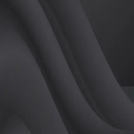
(
남
)
튜터
공유하기
활동지수
0
후기
0
개
피드
작성된 게시글이 없습니다.
정보
레슨 후기
레슨권 정보
판매중인 레슨권이 없습니다.
활동지점