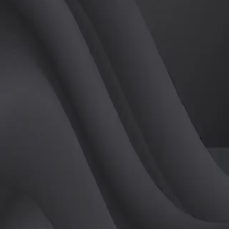
(
여
)
튜터
공유하기
활동지수
0
후기
0
개
피드
작성된 게시글이 없습니다.
정보
레슨 후기
레슨권 정보
판매중인 레슨권이 없습니다.
활동지점