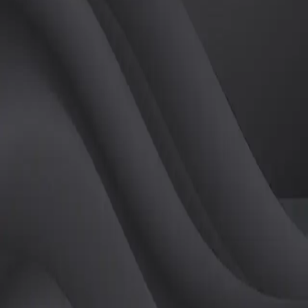
(
남
)
튜터
공유하기
활동지수
0
후기
0
개
피드
작성된 게시글이 없습니다.
정보
레슨 후기
레슨권 정보
판매중인 레슨권이 없습니다.
활동지점