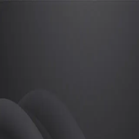
소은서
프로
소개
필라테스
소은서
튜터
공유하기