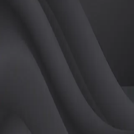
(
남
)
튜터
공유하기
활동지수
0
후기
0
개
피드
작성된 게시글이 없습니다.
정보
레슨 후기
레슨권 정보
판매중인 레슨권이 없습니다.
활동지점