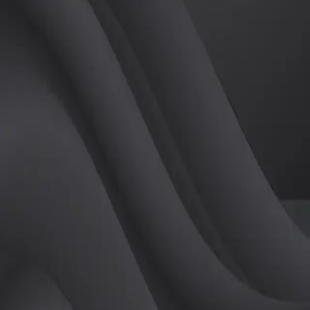
(
여
)
튜터
공유하기
활동지수
0
후기
0
개
피드
작성된 게시글이 없습니다.
정보
레슨 후기
레슨권 정보
판매중인 레슨권이 없습니다.
활동지점