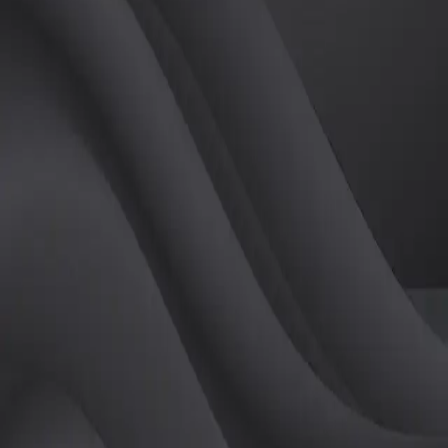
(
여
)
튜터
공유하기
활동지수
0
후기
0
개
피드
작성된 게시글이 없습니다.
정보
레슨 후기
레슨권 정보
판매중인 레슨권이 없습니다.
활동지점