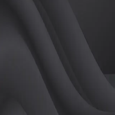
(
남
)
튜터
공유하기
활동지수
0
후기
0
개
피드
작성된 게시글이 없습니다.
정보
레슨 후기
레슨권 정보
판매중인 레슨권이 없습니다.
활동지점