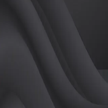
(
여
)
튜터
공유하기
활동지수
0
후기
0
개
피드
작성된 게시글이 없습니다.
정보
레슨 후기
레슨권 정보
판매중인 레슨권이 없습니다.
활동지점