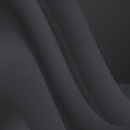
(
남
)
튜터
공유하기
활동지수
0
후기
0
개
피드
작성된 게시글이 없습니다.
정보
레슨 후기
레슨권 정보
판매중인 레슨권이 없습니다.
활동지점