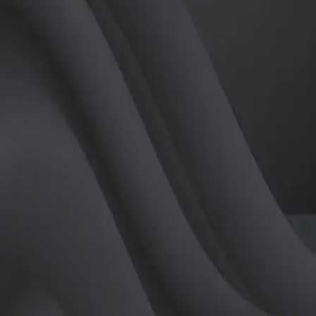
(
남
)
튜터
공유하기
활동지수
28
후기
0
개
피드
작성된 게시글이 없습니다.
정보
레슨 후기
레슨권 정보
1:1 프라이빗레슨
유효기간
2
개월
900,000
원
10회
회당
90,000
원
활동지점