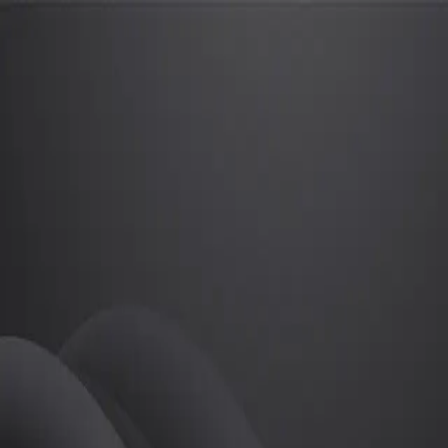
하종주
프로
소개
프로
골프
하종주