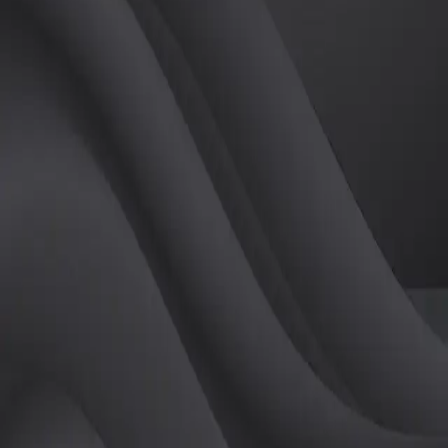
(
남
)
튜터
공유하기
활동지수
0
후기
0
개
피드
작성된 게시글이 없습니다.
정보
레슨 후기
레슨권 정보
판매중인 레슨권이 없습니다.
활동지점