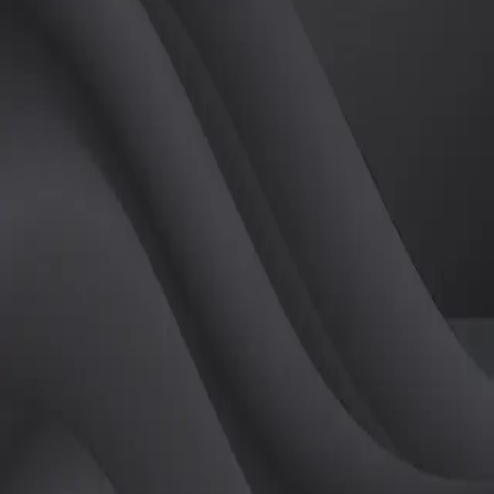
(
여
)
튜터
공유하기
활동지수
0
후기
0
개
피드
작성된 게시글이 없습니다.
정보
레슨 후기
레슨권 정보
판매중인 레슨권이 없습니다.
활동지점