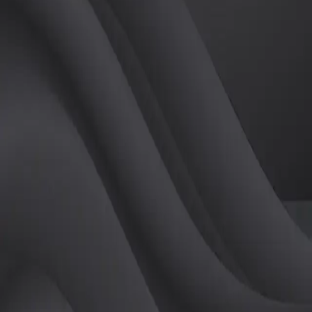
(
남
)
튜터
공유하기
활동지수
0
후기
0
개
피드
작성된 게시글이 없습니다.
정보
레슨 후기
레슨권 정보
판매중인 레슨권이 없습니다.
활동지점