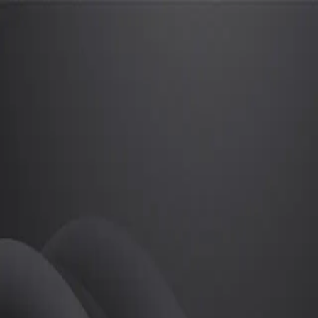
김협주
프로
소개
인스타 아이디 : hyub.ju
골프
김협주