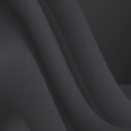
(
남
)
튜터
공유하기
활동지수
0
후기
0
개
피드
작성된 게시글이 없습니다.
정보
레슨 후기
레슨권 정보
판매중인 레슨권이 없습니다.
활동지점