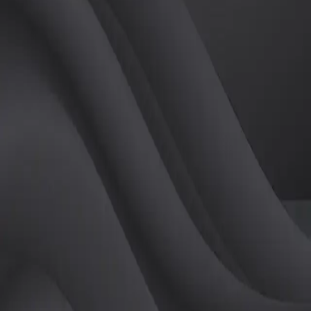
(
여
)
튜터
공유하기
활동지수
0
후기
0
개
피드
작성된 게시글이 없습니다.
정보
레슨 후기
레슨권 정보
판매중인 레슨권이 없습니다.
활동지점