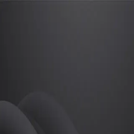
오기쁨
프로
소개
-
필라테스
오기쁨