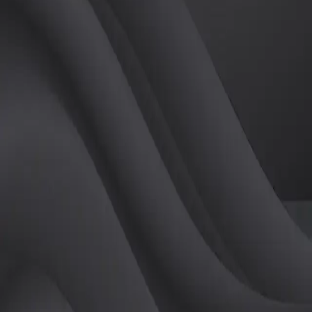
(
남
)
튜터
공유하기
활동지수
0
후기
0
개
피드
작성된 게시글이 없습니다.
정보
레슨 후기
레슨권 정보
판매중인 레슨권이 없습니다.
활동지점