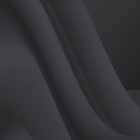
(
여
)
튜터
공유하기
활동지수
0
후기
0
개
피드
작성된 게시글이 없습니다.
정보
레슨 후기
레슨권 정보
판매중인 레슨권이 없습니다.
활동지점