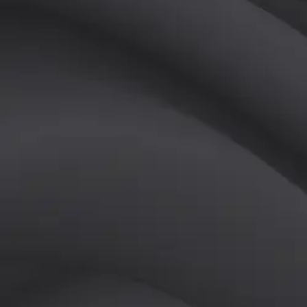
(
여
)
튜터
공유하기
활동지수
10
후기
0
개
피드
작성된 게시글이 없습니다.
정보
레슨 후기
레슨권 정보
4회 개인레슨
유효기간
3
개월
4회
가격 정보 문의
활동지점