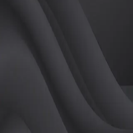
(
남
)
튜터
공유하기
활동지수
0
후기
0
개
피드
작성된 게시글이 없습니다.
정보
레슨 후기
레슨권 정보
판매중인 레슨권이 없습니다.
활동지점