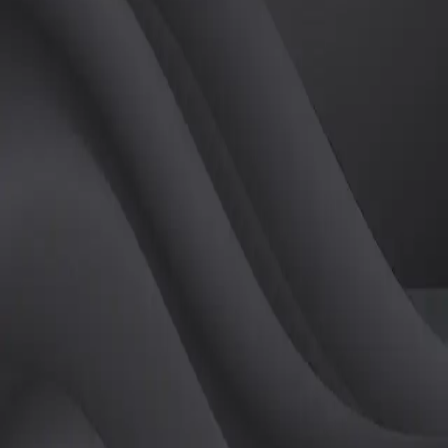
(
남
)
튜터
공유하기
활동지수
0
후기
0
개
피드
작성된 게시글이 없습니다.
정보
레슨 후기
레슨권 정보
판매중인 레슨권이 없습니다.
활동지점