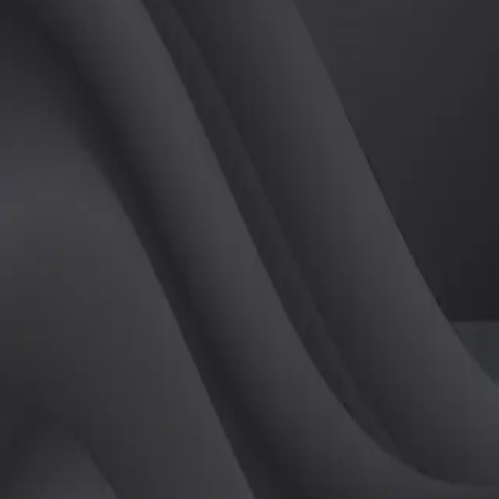
(
여
)
튜터
공유하기
활동지수
0
후기
0
개
피드
작성된 게시글이 없습니다.
정보
레슨 후기
레슨권 정보
판매중인 레슨권이 없습니다.
활동지점