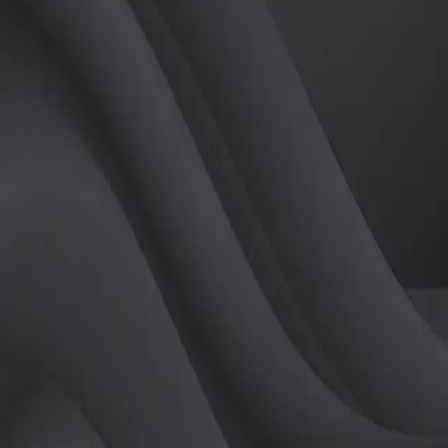
(
여
)
튜터
공유하기
활동지수
0
후기
0
개
피드
작성된 게시글이 없습니다.
정보
레슨 후기
레슨권 정보
판매중인 레슨권이 없습니다.
활동지점