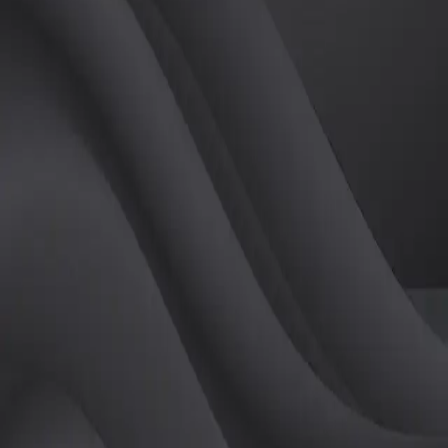
(
여
)
튜터
공유하기
활동지수
0
후기
0
개
피드
작성된 게시글이 없습니다.
정보
레슨 후기
레슨권 정보
판매중인 레슨권이 없습니다.
활동지점