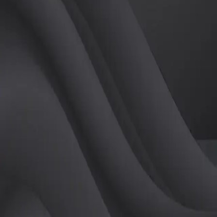
(
남
)
튜터
공유하기
활동지수
0
후기
0
개
피드
작성된 게시글이 없습니다.
정보
레슨 후기
레슨권 정보
판매중인 레슨권이 없습니다.
활동지점