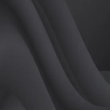
(
남
)
튜터
공유하기
활동지수
0
후기
0
개
피드
작성된 게시글이 없습니다.
정보
레슨 후기
레슨권 정보
판매중인 레슨권이 없습니다.
활동지점