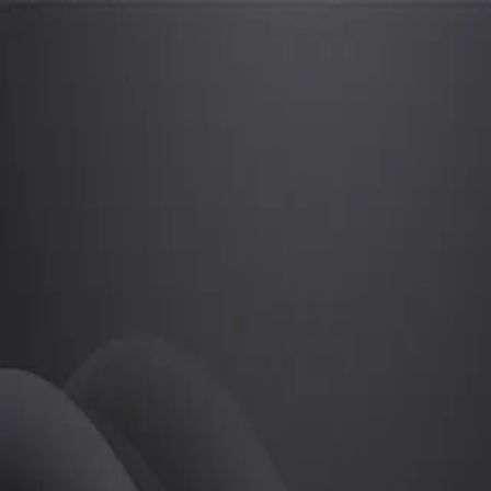
안성준
프로
소개
가
골프
안성준