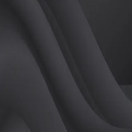
(
남
)
튜터
공유하기
활동지수
0
후기
0
개
피드
작성된 게시글이 없습니다.
정보
레슨 후기
레슨권 정보
판매중인 레슨권이 없습니다.
활동지점