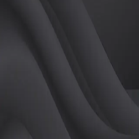
(
남
)
튜터
공유하기
활동지수
0
후기
0
개
피드
작성된 게시글이 없습니다.
정보
레슨 후기
레슨권 정보
판매중인 레슨권이 없습니다.
활동지점