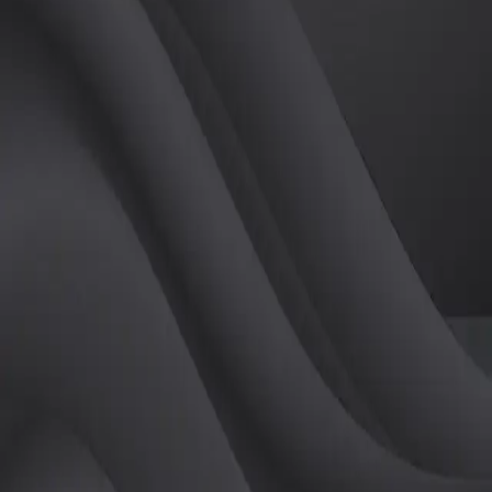
(
남
)
튜터
공유하기
활동지수
0
후기
0
개
피드
작성된 게시글이 없습니다.
정보
레슨 후기
레슨권 정보
판매중인 레슨권이 없습니다.
활동지점