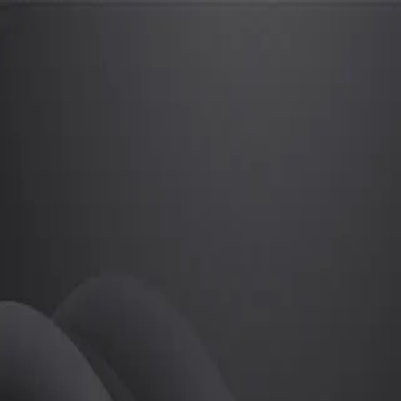
권민경
프로
소개
.
골프
권민경