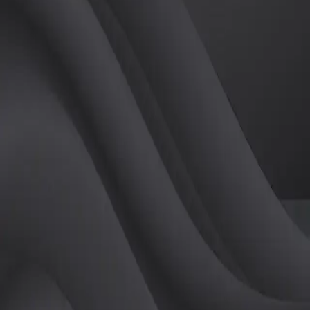
(
여
)
튜터
공유하기
활동지수
16
후기
0
개
피드
작성된 게시글이 없습니다.
정보
레슨 후기
레슨권 정보
판매중인 레슨권이 없습니다.
활동지점