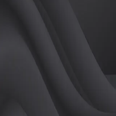
(
남
)
튜터
공유하기
활동지수
0
후기
0
개
피드
작성된 게시글이 없습니다.
정보
레슨 후기
레슨권 정보
판매중인 레슨권이 없습니다.
활동지점